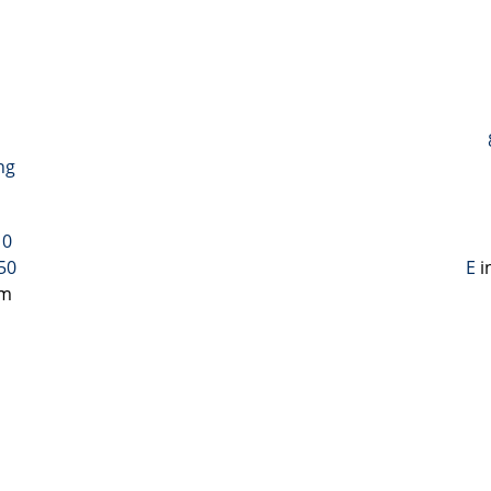
ng
 0
 50
E
i
om